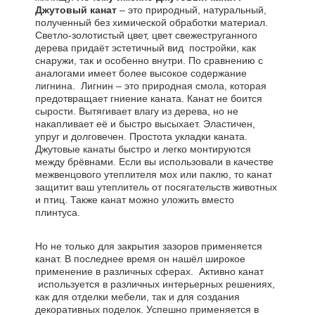
Джутовый канат
– это природный, натуральный,
полученный без химической обработки материал.
Светло-золотистый цвет, цвет свежеструганного
дерева придаёт эстетичный вид постройки, как
снаружи, так и особенно внутри. По сравнению с
аналогами имеет более высокое содержание
лигнина. Лигнин – это природная смола, которая
предотвращает гниение каната. Канат не боится
сырости. Вытягивает влагу из дерева, но не
накапливает её и быстро высыхает. Эластичен,
упруг и долговечен. Простота укладки каната.
Джутовые канаты быстро и легко монтируются
между брёвнами. Если вы использовали в качестве
межвенцового утеплителя мох или паклю, то канат
защитит ваш утеплитель от посягательств животных
и птиц. Также канат можно уложить вместо
плинтуса.
Но не только для закрытия зазоров применяется
канат. В последнее время он нашёл широкое
применение в различных сферах. Активно канат
используется в различных интерьерных решениях,
как для отделки мебели, так и для создания
декоративных поделок. Успешно применяется в