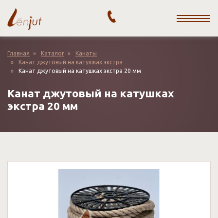
Toggle naviga
Перейти
к
основному
Главная
Каталог
Канаты
содержанию
Канат джутовый на катушках экстра
Канат джутовый на катушках экстра 20 мм
Канат джутовый на катушках
экстра 20 мм