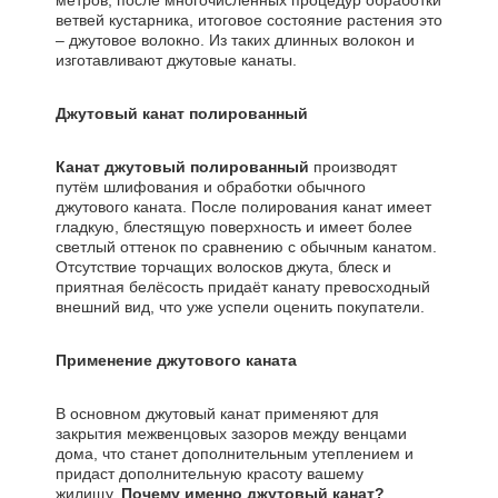
метров, после многочисленных процедур обработки
ветвей кустарника, итоговое состояние растения это
– джутовое волокно. Из таких длинных волокон и
изготавливают джутовые канаты.
Джутовый канат полированный
Канат джутовый полированный
производят
путём шлифования и обработки обычного
джутового каната. После полирования канат имеет
гладкую, блестящую поверхность и имеет более
светлый оттенок по сравнению с обычным канатом.
Отсутствие торчащих волосков джута, блеск и
приятная белёсость придаёт канату превосходный
внешний вид, что уже успели оценить покупатели.
Применение джутового каната
В основном джутовый канат применяют для
закрытия межвенцовых зазоров между венцами
дома, что станет дополнительным утеплением и
придаст дополнительную красоту вашему
жилищу.
Почему именно джутовый канат?