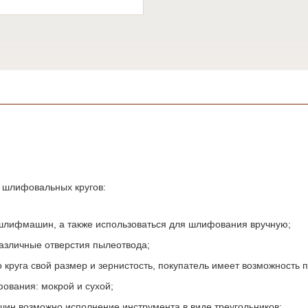
 шлифовальных кругов:
 шлифмашин, а также использоваться для шлифования вручную;
азличные отверстия пылеотвода;
круга свой размер и зернистость, покупатель имеет возможность п
ования: мокрой и сухой;
ин возможно исполнение инструмента в виде треугольников;