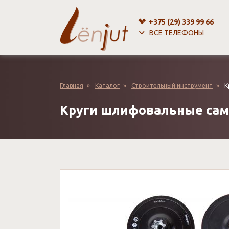
+375 (29)
339 99 66
ВСЕ ТЕЛЕФОНЫ
Перейти
к
основному
Главная
Каталог
Строительный инструмент
К
содержанию
Круги шлифовальные сам